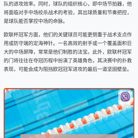
队的进攻效率。同时，球队的组织核心，即中场节拍器，他
将面临对手中场绞杀战术的考验，其出球质量和节奏把控，
是球队能否掌控中场的命脉。
欧联杯冠军方面，他们的关键球员可能更侧重于战术支点作
用或防守端的定海神针。一名高效的射手或一个覆盖面积巨
大的中场屏障，常常是他们制胜的法宝。此外，欧联杯冠军
的门将往往在夺冠历程中扮演了英雄角色，其决赛中的扑救
表现，可能会成为阻挡欧冠冠军进攻的最后一道坚固壁垒。