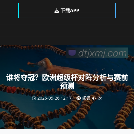
下载APP
谁将夺冠？欧洲超级杯对阵分析与赛前
预测
2026-05-26 12:17
阅读 47 次