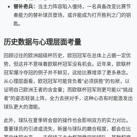
替补奇兵：
当主力阵容陷入僵持，一名具备改变比赛节
奏能力的替补球员登场，或许能成为打开胜利之门的钥
匙。
历史数据与心理层面考量
回顾过往的欧洲超级杯历史，欧冠冠军在总体上占据一定优
势，但这并不意味着欧联杯冠军没有机会。近年来，欧联杯
冠军爆冷夺冠的例子并不鲜见，这给比赛增添了更多悬念。
从心理层面看，欧冠冠军可能背负着“必须获胜”的包袱，以
证明自己欧洲王者的含金量；而欧联杯冠军则更可能以“挑战
者”的姿态轻装上阵，全力去拼对手，这种心态有时能激发出
球队更大的潜能。
此外，球队在夏季转会窗的操作也会影响双方的实力对比。
重要球员的引进或流失，新援与球队的磨合程度，都会在比