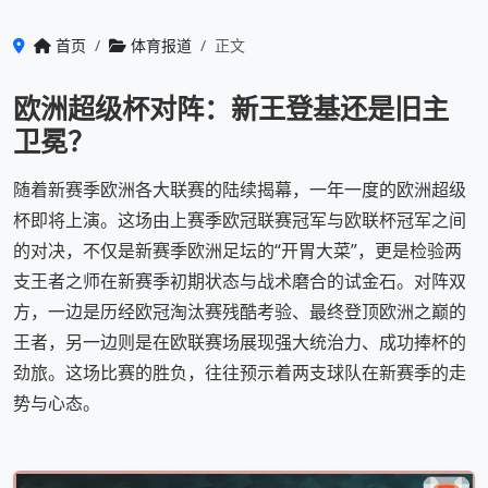
首页
体育报道
正文
欧洲超级杯对阵：新王登基还是旧主
卫冕？
随着新赛季欧洲各大联赛的陆续揭幕，一年一度的欧洲超级
杯即将上演。这场由上赛季欧冠联赛冠军与欧联杯冠军之间
的对决，不仅是新赛季欧洲足坛的“开胃大菜”，更是检验两
支王者之师在新赛季初期状态与战术磨合的试金石。对阵双
方，一边是历经欧冠淘汰赛残酷考验、最终登顶欧洲之巅的
王者，另一边则是在欧联赛场展现强大统治力、成功捧杯的
劲旅。这场比赛的胜负，往往预示着两支球队在新赛季的走
势与心态。