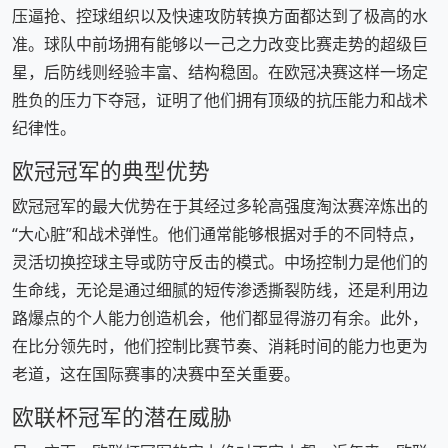
压逼抢、控球组织以及快速攻防转换方面都达到了极高的水
准。球队中前场拥有能够以一己之力改变比赛走势的超级巨
星，后防线则经验丰富、结构稳固。在欧冠决赛这样一场定
胜负的压力下夺冠，证明了他们拥有顶级的抗压能力和战术
纪律性。
欧冠冠军的典型优势
欧冠冠军的最大优势在于其经过多轮高强度淘汰赛淬炼出的
“大心脏”和战术弹性。他们通常能够根据对手的不同特点，
灵活切换控球主导或防守反击的模式。中场控制力是他们的
生命线，无论是通过细腻的短传渗透撕裂防线，还是利用边
路爆点的个人能力创造机会，他们都显得游刃有余。此外，
在比分领先时，他们控制比赛节奏、消耗时间的能力也更为
老道，这在国际赛事的决赛中至关重要。
欧联杯冠军的潜在威胁