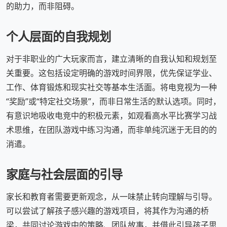
的助力，而非阻碍。
个人层面的自我规划
对于非职业的广大玩家而言，建立清晰的自我认知和规划至
关重要。这包括设定明确的游戏时间界限，优先保证学业、
工作、体育锻炼和现实社交等基本生活面。将电竞视为一种
“奖励”或“特定社交场景”，而非日常生活的默认选项。同时，
有意识地吸收电竞中的积极元素，如观看高水平比赛学习战
术思维，在团队游戏中练习沟通，而非单纯沉迷于无目的的
消遣。
家庭与社会层面的引导
家长和教育者需要更新观念，从一味禁止转向理解与引导。
可以尝试了解孩子感兴趣的游戏项目，将其作为沟通的桥
梁，共同讨论游戏中的策略、团队故事，并借此引导孩子思