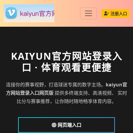
注册入口
KAIYUN官方网站登录入
口
· 体育观看更便捷
连接你的赛事视野，打造球迷专属的数字主场。
kaiyun官
方网站登录入口网页版
提供多终端支持、高清视频、 实时
比分与赛事推荐，让你随时随地畅享体育内容。
网页端入口