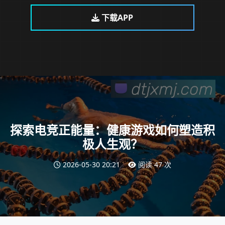
下载APP
探索电竞正能量：健康游戏如何塑造积
极人生观？
2026-05-30 20:21
阅读 47 次