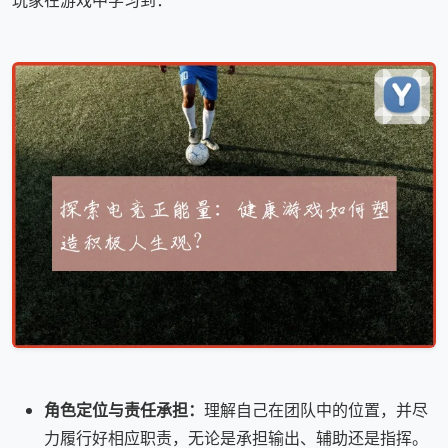
玩家在游戏中学习到：
角色定位与责任承担：
理解自己在团队中的位置，并尽
力履行好相应职责，无论是承担输出、辅助还是指挥。