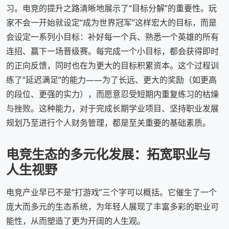
习。电竞的提升之路清晰地展示了“目标分解”的重要性。玩
家不会一开始就设定“成为世界冠军”这样宏大的目标，而是
会设定一系列小目标：补好每一个兵、熟悉一个英雄的所有
连招、赢下一场晋级赛。每完成一个小目标，都会获得即时
的正向反馈，同时也在为更大的目标积累资本。这个过程训
练了“延迟满足”的能力——为了长远、更大的奖励（如更高
的段位、更强的实力），而愿意忍受短期内重复练习的枯燥
与挫败。这种能力，对于完成长期学业项目、坚持职业发展
规划乃至进行个人财务管理，都是至关重要的基础素质。
电竞生态的多元化发展：拓宽职业与
人生视野
电竞产业早已不是“打游戏”三个字可以概括。它催生了一个
庞大而多元的生态系统，为年轻人展现了丰富多彩的职业可
能性，从而塑造了更为开阔的人生观。