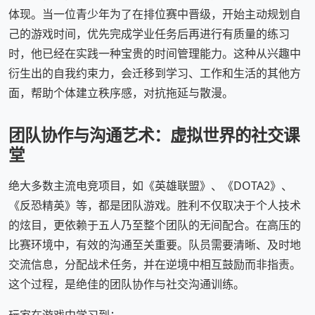
体现。当一位青少年为了在排位赛中晋级，开始主动规划自
己的游戏时间，优先完成学业任务后再进行有质量的练习
时，他已经在实践一种宝贵的时间管理能力。这种从兴趣中
衍生出的自我约束力，会迁移到学习、工作和生活的其他方
面，帮助个体建立秩序感，对抗拖延与散漫。
团队协作与沟通艺术：虚拟世界的社交课
堂
绝大多数主流电竞项目，如《英雄联盟》、《DOTA2》、
《反恐精英》等，都是团队游戏。胜利不仅取决于个人技术
的炫目，更依赖于五人乃至整个团队的无间配合。在高压的
比赛环境中，有效的沟通至关重要。队员需要清晰、及时地
交流信息，分配战术任务，并在逆境中相互鼓励而非指责。
这个过程，是绝佳的团队协作与社交沟通训练。