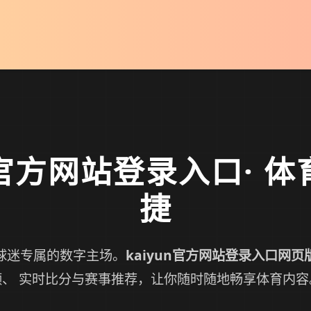
N官方网站登录入口
· 
捷
球迷专属的数字主场。
kaiyun官方网站登录入口网页
频、 实时比分与赛事推荐，让你随时随地畅享体育内容