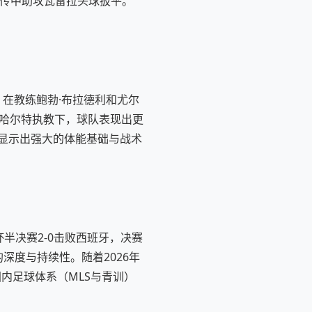
的传中助攻瓦雷拉头球扳平。
在教练鲍勃·布拉德利和尤尔
贝哈尔特执教下，球队表现出更
，显示出强大的体能基础与战术
半决赛2-0击败西班牙，决赛
深度与持续性。随着2026年
内足球体系（MLS与青训）