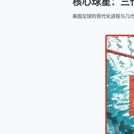
核心球星：三
美国足球的现代化进程与几