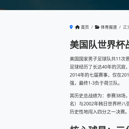
首页
体育报道
正
美国队世界杯
美国国家男子足球队共11次
足球经历了长达40年的沉寂，
2014年的七届赛事，仅在2
强，最终1-3负于荷兰队。
其历史总战绩为：参赛38场，
名）与2002年韩日世界杯八
历史性地闯入四分之一决赛