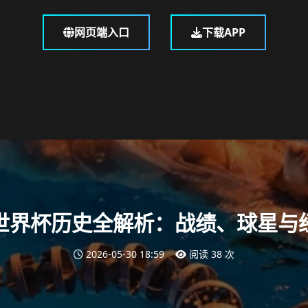
网页端入口
下载APP
世界杯历史全解析：战绩、球星与
2026-05-30 18:59
阅读 38 次