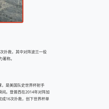
4次扑救，其中对阵波兰一役
力著称。
进球，是美国队史世界杯射手
间。登普西在2014年对阵加
完成16次扑救，创下世界杯单