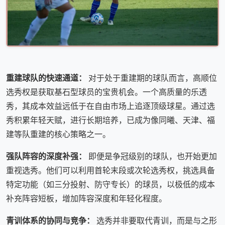
重建球队的快速通道：
对于处于重建期的球队而言，高顺位
选秀权是获取基石型球员的宝贵机会。一个高质量的乐透
秀，其成本效益远低于在自由市场上追逐顶级球星。通过选
秀积累年轻天赋，进行长期培养，已成为像同曦、天津、福
建等队重建的核心策略之一。
强队阵容的深度补强：
即便是争冠级别的球队，也开始更加
重视选秀。他们可以利用首轮末段或次轮选秀权，挑选具备
特定功能（如三分投射、防守专长）的球员，以极低的成本
补充阵容短板，增加阵容深度和年轻化程度。
青训体系的协同与竞争：
选秀并非要取代青训，而是与之形