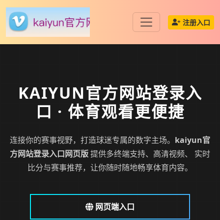
注册入口
KAIYUN官方网站登录入
口
· 体育观看更便捷
连接你的赛事视野，打造球迷专属的数字主场。
kaiyun官
方网站登录入口网页版
提供多终端支持、高清视频、 实时
比分与赛事推荐，让你随时随地畅享体育内容。
网页端入口