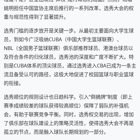
姚明担任中国篮协主席后推行的一系列改革，选秀大会的权
重与规范性得到了显著提升。
选秀门槛的逐步放开是关键一步。从最初主要面向大学生球
员，到如今广泛吸纳CUBA（中国大学生篮球联赛）、
NBL（全国男子篮球联赛）俱乐部推荐球员、港澳台球员以
及符合条件的归化球员，选秀池的深度和广度不断扩大。特
别是CUBA体系的顶尖球员，通过选秀进入CBA已成为一条主
流且备受认可的路径，这极大地促进了校园篮球与职业篮球
的衔接。
选秀顺位的规则设计也日趋科学。引入“倒摘牌”制度（即上
赛季成绩较差的球队获得较高顺位）保障了弱队的补强机
会，有助于联赛竞争平衡。同时，选秀权交易的出现，增加
了俱乐部在球队建设上的策略灵活性，使得选秀大会不再是
孤立的节点，而是融入球队长期规划的一部分。