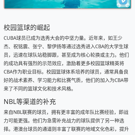
校园篮球的崛起
CUBA球员已成为选秀大会的中坚力量。近年来，如王少
杰、祝铭震、张宁、黎伊扬等通过选秀进入CBA的大学生球
员，迅速在球队站稳脚跟，甚至成为核心轮换或主力。他们
的成功具有强烈的示范效应，激励着更多校园篮球精英将
CBA作为职业目标。校园篮球体系培养的球员，通常具备良
好的战术素养、学习能力和比赛气质，他们的加入为CBA带
来了不同的篮球文化和技术风格。
NBL等渠道的补充
来自NBL联赛的球员，拥有更丰富的成年队比赛经验，即战
力可能更强。他们为急需补充战力的球队提供了另一种选
择。港澳台球员的通道则丰富了联赛的地域文化色彩，提升