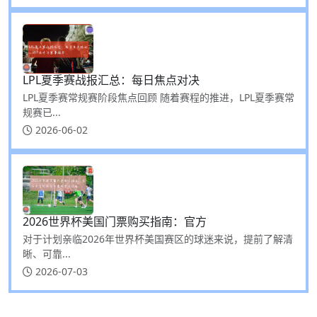
LPL夏季赛战报汇总：每日焦点对决
LPL夏季赛常规赛阶段焦点回顾 随着赛程的推进，LPL夏季赛常
规赛已...
2026-06-02
2026世界杯美国门票购买指南：官方
对于计划亲临2026年世界杯美国赛区的球迷来说，提前了解清
晰、可靠...
2026-07-03