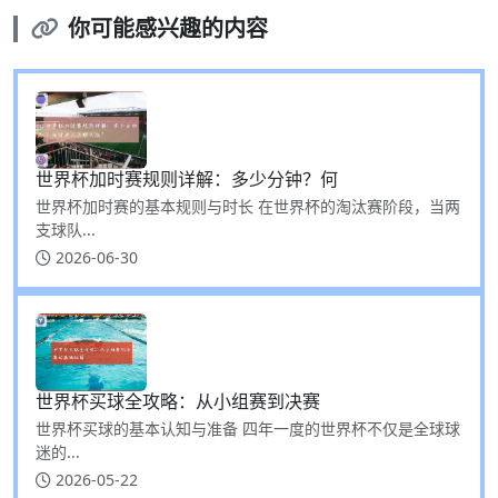
你可能感兴趣的内容
世界杯加时赛规则详解：多少分钟？何
世界杯加时赛的基本规则与时长 在世界杯的淘汰赛阶段，当两
支球队...
2026-06-30
世界杯买球全攻略：从小组赛到决赛
世界杯买球的基本认知与准备 四年一度的世界杯不仅是全球球
迷的...
2026-05-22