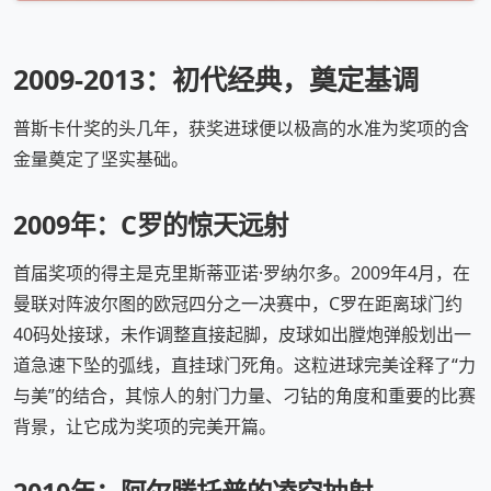
2009-2013：初代经典，奠定基调
普斯卡什奖的头几年，获奖进球便以极高的水准为奖项的含
金量奠定了坚实基础。
2009年：C罗的惊天远射
首届奖项的得主是克里斯蒂亚诺·罗纳尔多。2009年4月，在
曼联对阵波尔图的欧冠四分之一决赛中，C罗在距离球门约
40码处接球，未作调整直接起脚，皮球如出膛炮弹般划出一
道急速下坠的弧线，直挂球门死角。这粒进球完美诠释了“力
与美”的结合，其惊人的射门力量、刁钻的角度和重要的比赛
背景，让它成为奖项的完美开篇。