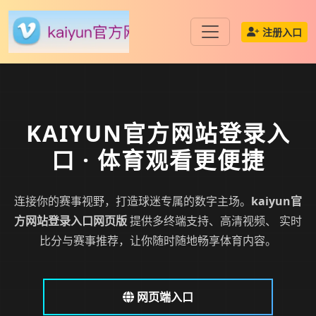
注册入口
KAIYUN官方网站登录入
口
· 体育观看更便捷
连接你的赛事视野，打造球迷专属的数字主场。
kaiyun官
方网站登录入口网页版
提供多终端支持、高清视频、 实时
比分与赛事推荐，让你随时随地畅享体育内容。
网页端入口