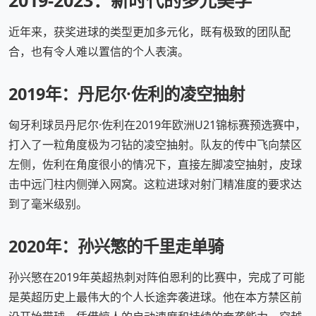
2019-2023：新时代的多元美学
近年来，获奖进球的类型更加多元化，既有极致的团队配
合，也有令人难以置信的个人表演。
2019年：丹尼尔·佐利的凌空抽射
匈牙利球员丹尼尔·佐利在2019年欧洲U21锦标赛预选赛中，
打入了一粒角度极为刁钻的凌空抽射。队友的传中飞向禁区
左侧，佐利在角度很小的情况下，直接左脚凌空抽射，皮球
击中远门柱内侧弹入网窝。这粒进球对射门精准度的要求达
到了毫米级别。
2020年：孙兴慜的千里走单骑
孙兴慜在2019年英超热刺对阵伯恩利的比赛中，完成了可能
是英超历史上最伟大的个人长途奔袭进球。他在本方禁区前