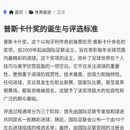
首页
体育报道
正文
普斯卡什奖的诞生与评选标准
普斯卡什奖，这个以匈牙利传奇前锋费伦茨·普斯卡什命名的
奖项，自2009年起由国际足联设立，旨在表彰每年全球范围
内最精彩的进球。这个奖项的设立，弥补了足球世界在个人
技巧与美学欣赏层面的一项空白。它不仅关注进球的重要
性，更侧重于进球的观赏性、技术难度、创造力和独特性。
任何进球，无论其发生在职业联赛、国家队比赛，甚至是草
根赛场，都有资格被提名，这赋予了该奖项极大的包容性和
广泛的群众基础。
评选过程通常分为三个阶段：首先由国际足联专家组和球迷
共同提名一批精彩进球；随后，国际足联会公布一个由10个
左右进球组成的候选名单；最终，由国际足联官网的注册会