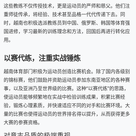
这些教练不仅传授技术，更是运动员的严师和慈父。他们注
重师徒传承，将经验、技术甚至品格一代代传递下去。同
时，越南也积极选派教练员到中国、俄罗斯、韩国等体育强
国进修，学习最新的训练理念和方法，回国后再进行转化应
用。
以赛代练，注重实战锤炼
越南体育部门积极为运动员创造比赛机会。除了国内各级别
的锦标赛，他们鼓励并资助运动员参加东南亚地区的各种赛
事，以及亚洲乃至世界级的比赛。这种“以赛代练”的思路，
使运动员能够频繁地在实战中检验训练成果，积累比赛经
验，锻炼心理素质，并快速适应不同的对手和比赛环境。大
量的比赛也使得运动员的世界排名得以提升，从而获得更多
大赛的参赛资格。
对意志品质的极端重视