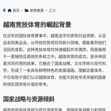
首页
体育报道
正文
越南竞技体育的崛起背景
在近年的国际体育赛事中，越南选手的表现日益亮眼，从亚
运会到奥运会，从传统优势项目到新兴领域，都能看到他们
活跃的身影。这种竞技体育的快速崛起并非偶然，而是植根
于一套独特且高效的系统之中。越南体育的成功，是多种因
素共同作用的结果，它融合了国家战略、文化传统与现代科
学，形成了一条具有鲜明特色的发展道路。理解这套体系，
不仅有助于我们认识越南体育，也能为其他寻求突破的国家
和地区提供有价值的参考。
国家战略与资源倾斜
越南政府将体育视为提升国家形象、增强民族凝聚力和国民