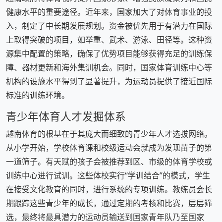
健康水平的重要途径。近年来，国家加大了对体育事业的投
入，制定了中长期发展规划。资金被优先用于有潜力在国际
上取得突破的项目，如举重、武术、游泳、田径等。这种资
源集中配置的策略，确保了优势项目能够获得充足的训练保
障、器材更新和海外集训机会。同时，国家体育训练中心等
机构的设施水平得到了显著提升，为运动员提供了接近国际
标准的训练环境。
青少年体育人才发掘体系
越南体育的根基在于其庞大而细致的青少年人才选拔网络。
从小学开始，学校体育课和校级运动会就成为发现苗子的第
一道筛子。有天赋的孩子会被推荐到区、市级的体育学校或
训练中心进行试训。这些体校实行“学训结合”的模式，学生
在接受文化教育的同时，进行系统的专项训练。教练员会长
期跟踪这些青少年的成长，通过定期的考核和比赛，层层筛
选，最终将最具潜力的运动员输送到国家青年队乃至国家