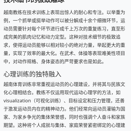
越南教练在技术训练上表现出惊人的耐心和专注。以举重为
例，一个抓举或挺举动作可以被分解成十余个细微环节，运
动员需要针对每个环节进行成千上万次的重复练习，直至形
成完美的肌肉记忆和动力定型。这种对技术细节的极致追
求，使得运动员能够以相对较小的绝对力量，举起更大的重
量，实现了效率的最大化。在武术、体操等表现难美性项目
中，对动作规格、身体姿态的严苛要求也是如此。
心理训练的独特融入
越南体育训练非常重视运动员的心理建设，并将其与民族文
化心理相结合。教练不仅运用现代运动心理学的方法，如
visualization（可视化训练）、目标设定和压力管理，还善
于激发运动员内在的精神动力。他们经常向运动员灌输为国
家、为家乡争光的集体荣誉感，同时也强调个人奋斗和家族
期望。这种将个人成就与集体、家庭荣誉紧密绑定的心理建