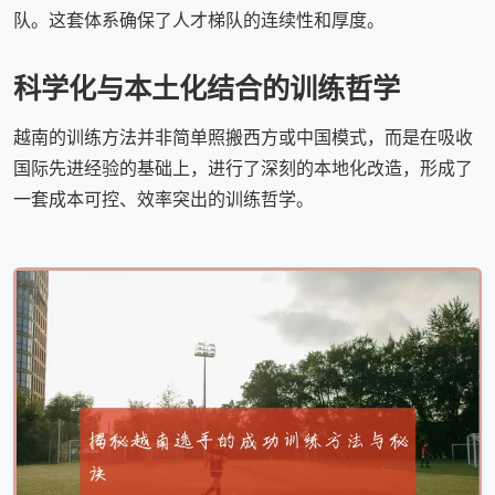
队。这套体系确保了人才梯队的连续性和厚度。
科学化与本土化结合的训练哲学
越南的训练方法并非简单照搬西方或中国模式，而是在吸收
国际先进经验的基础上，进行了深刻的本地化改造，形成了
一套成本可控、效率突出的训练哲学。