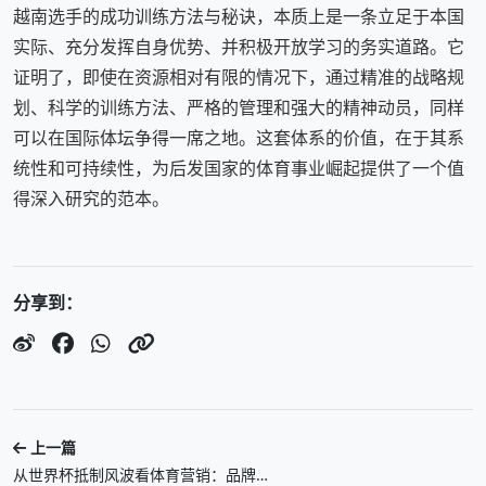
越南选手的成功训练方法与秘诀，本质上是一条立足于本国
实际、充分发挥自身优势、并积极开放学习的务实道路。它
证明了，即使在资源相对有限的情况下，通过精准的战略规
划、科学的训练方法、严格的管理和强大的精神动员，同样
可以在国际体坛争得一席之地。这套体系的价值，在于其系
统性和可持续性，为后发国家的体育事业崛起提供了一个值
得深入研究的范本。
分享到：
上一篇
从世界杯抵制风波看体育营销：品牌…