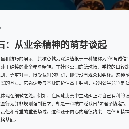
文
石：从业余精神的萌芽谈起
量和技巧的展示，其核心魅力深深植根于一种被称为“体育诚信
萌芽于纯粹的业余参与精神。在社区公园的篮球场、学校的田径
规则、尊重对手、接受裁判的判罚，即使没有观众和奖杯。这种
坚实的基石。它强调参与本身的价值高于胜利，强调公平竞争是
往体现在细微之处。例如，在网球比赛中主动纠正对自己有利的
些行为并非规则强制要求，却是一种被广泛认同的“君子协定”
、责任和尊重的重要场域。这种源于内心的道德约束，是体育精
人格基础。