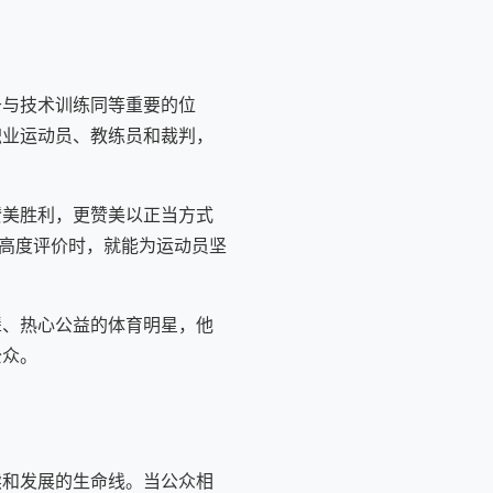
于与技术训练同等重要的位
职业运动员、教练员和裁判，
赞美胜利，更赞美以正当方式
予高度评价时，就能为运动员坚
辈、热心公益的体育明星，他
公众。
续和发展的生命线。当公众相