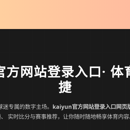
N官方网站登录入口
· 
捷
球迷专属的数字主场。
kaiyun官方网站登录入口网页
频、 实时比分与赛事推荐，让你随时随地畅享体育内容