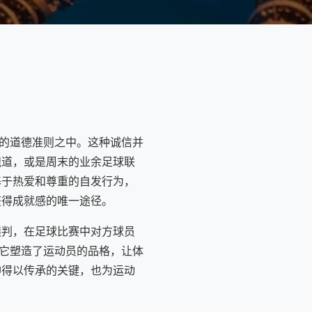
”的道德准则之中。这种诚信并
跑道，或是周末的业余足球联
基于热爱和尊重的自发行为，
获得成就感的唯一途径。
误判，在足球比赛中对方球员
。它塑造了运动员的品格，让体
神得以传承的关键，也为运动