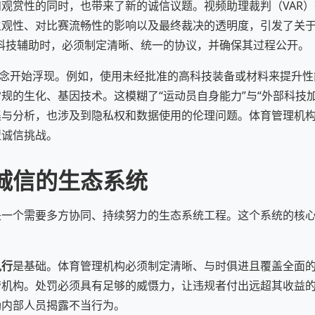
观赏性的同时，也带来了新的诚信议题。视频助理裁判（VAR
观性、对比赛流畅性的影响以及最终裁决的透明度，引发了关于
科技辅助时，必须制定清晰、统一的协议，并确保其过程公开。
概念开始浮现。例如，使用未经批准的高科技装备或材料来提升
规的生化、基因技术。这模糊了“运动员自身能力”与“外部科技
集与分析，也涉及到隐私权和数据使用的伦理问题。体育管理机
型诚信挑战。
诚信的生态系统
是一个需要多方协同、持续努力的生态系统工程。这个系统的核
执行
是基础。体育管理机构必须制定清晰、与时俱进且覆盖全面
管机构。处罚必须具有足够的威慑力，让违规者付出远超其收益
励内部人员揭露不当行为。