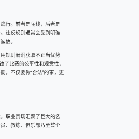
的践行。前者是底线，后者是
等。违反规则通常会受到明确
育诚信。
利用规则漏洞获取不正当优势
侵蚀了比赛的公平性和观赏性，
衡，不仅要做“合法”的事，更
战。职业赛场汇聚了巨大的名
动员、教练、俱乐部乃至整个