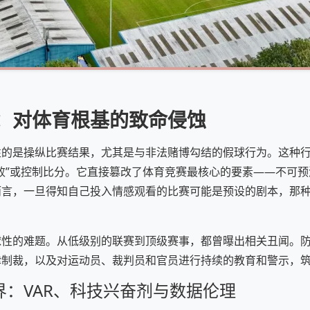
：对体育根基的致命侵蚀
的是操纵比赛结果，尤其是与非法赌博勾结的假球行为。这种行
败”或控制比分。它直接篡改了体育竞赛最核心的要素——不可
而言，一旦得知自己投入情感观看的比赛可能是预设的剧本，那
球性的难题。从低级别的联赛到顶级赛事，都曾曝出相关丑闻。
律制裁，以及对运动员、裁判员和官员进行持续的教育和警示，
：VAR、科技兴奋剂与数据伦理