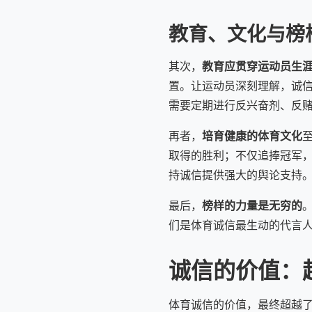
教育、文化与榜
其次，
教育应贯穿运动员生
置。让运动员深刻理解，诚
需要定期进行反兴奋剂、反
再者，
培育健康的体育文化
取得的胜利；不仅追捧冠军，
持诚信提供强大的舆论支持
最后，
榜样的力量是无穷的
们是体育诚信最生动的代言
诚信的价值：
体育诚信的价值，最终超越