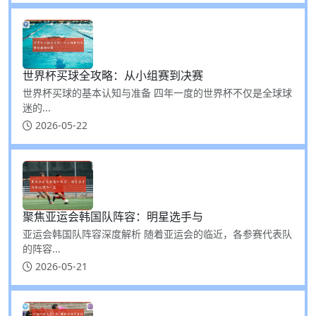
世界杯买球全攻略：从小组赛到决赛
世界杯买球的基本认知与准备 四年一度的世界杯不仅是全球球
迷的...
2026-05-22
聚焦亚运会韩国队阵容：明星选手与
亚运会韩国队阵容深度解析 随着亚运会的临近，各参赛代表队
的阵容...
2026-05-21