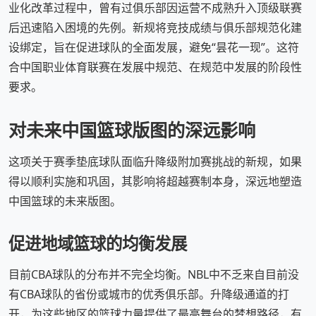
业化改革过程中，曾有过俱乐部因运营不成熟升入顶级联赛
后迅速陷入困境的先例。新规将竞技成绩与俱乐部规范化建
设绑定，旨在促进球队的全面发展，避免“昙花一现”。这符
合中国职业体育联赛在发展中规范、在规范中发展的阶段性
要求。
对未来中国篮球版图的深远影响
这项关于赛季垫底球队面临升降级附加赛挑战的新规，如果
得以顺利实施和巩固，其影响将超越赛制本身，深远地塑造
中国篮球的未来版图。
促进地域篮球的均衡发展
目前CBA球队的分布并不完全均衡。NBL中不乏来自目前没
有CBA球队的省份或城市的优秀俱乐部。升降级通道的打
开，为这些地区的篮球力量提供了最高舞台的梦想路径，有