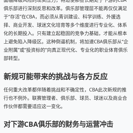
面临降级风险的现实压力，将迫使那些长期处于下游的CBA
俱乐部进行深刻反思和改革。俱乐部管理层不能再仅仅满足
于“存活”在CBA，而必须从青训建设、科学训练、外援选
择、商业开发、球迷文化培育等多个维度进行专业化、体系
化的长期投入。只有建立起稳固的竞争力基础，才能从根本
上避免陷入降级区。这种倒逼机制，将加速CBA俱乐部从“企
业附属”或“投资标的”向真正现代化、专业化的职业体育俱乐
部转型。
新规可能带来的挑战与各方反应
任何重大改革都伴随着挑战和不确定性，CBA此次新规的推
行也不例外。联赛管理者、俱乐部、球员、球迷以及商业合
作伙伴都需要适应这一变化。
对下游CBA俱乐部的财务与运营冲击