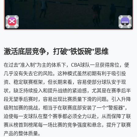
激活底层竞争，打破“铁饭碗”思维
在过去“准入制”为主的体系下，CBA球队一旦获得席位，便
几乎没有失去它的风险。这种模式虽然初期有利于吸引投
资、稳定联赛框架，但长期来看，容易使部分球队安于现
状，缺乏持续投入和提升战绩的紧迫感，尤其是在赛季后半
段无望季后赛时，容易出现比赛质量下滑的问题。引入升降
级附加赛的挑战，相当于在联赛底部安装了一个“警报器”，
迫使每一支球队在整个赛季都必须全力以赴，从而保障了联
赛从榜首到榜尾每一场比赛的竞争强度和悬念，提升了联赛
产品的整体质量。