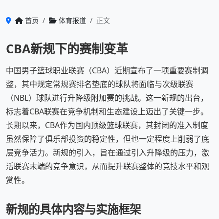
首页
体育报道
正文
CBA新规下的赛制变革
中国男子篮球职业联赛（CBA）近期宣布了一项重要赛制调
整，其中规定常规赛排名垫底的球队将面临与次级联赛
（NBL）球队进行升降级附加赛的挑战。这一新规的出台，
标志着CBA联赛在竞争机制和生态建设上迈出了关键一步。
长期以来，CBA作为国内顶级篮球联赛，其封闭的准入制度
虽然保障了俱乐部投资的稳定性，但也一定程度上削弱了底
层竞争活力。新规的引入，旨在通过引入升降级的压力，激
活联赛末端的竞争意识，从而提升联赛整体的竞技水平和观
赏性。
新规的具体内容与实施框架