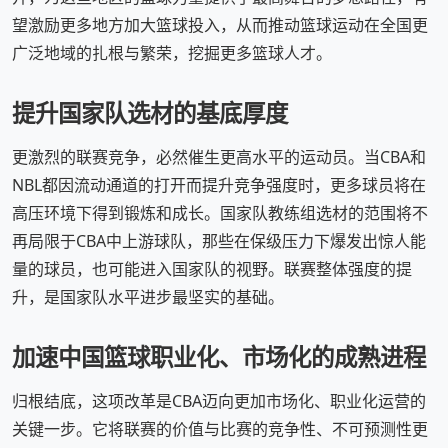
望激励更多地方加大篮球投入，从而推动篮球运动在全国更
广泛地域的扎根与繁荣，挖掘更多篮球人才。
提升国家队选材的基底厚度
更激烈的联赛竞争，必然催生更高水平的运动员。当CBA和
NBL都因流动通道的打开而提升竞争强度时，更多球员将在
高压环境下得到锻炼和成长。国家队教练组选材的范围将不
再局限于CBA中上游球队，那些在保级压力下爆发出惊人能
量的球员，也可能进入国家队的视野。联赛整体强度的提
升，是国家队水平进步最坚实的基础。
加速中国篮球职业化、市场化的成熟进程
归根结底，这项改革是CBA迈向更加市场化、职业化运营的
关键一步。它将联赛的价值与比赛的竞争性、不可预测性更