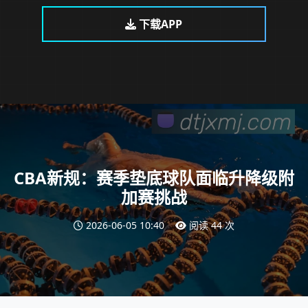
下载APP
CBA新规：赛季垫底球队面临升降级附
加赛挑战
2026-06-05 10:40
阅读 44 次