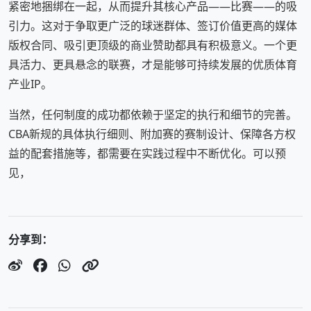
紧密地捆绑在一起，从而提升其核心产品——比赛——的吸
引力。这对于争取更广泛的球迷群体、签订价值更高的媒体
版权合同、吸引更顶级的商业赞助都具有积极意义。一个更
具活力、更具悬念的联赛，才是能够可持续发展的优质体育
产业IP。
当然，任何制度的成功都依赖于坚定的执行和细节的完善。
CBA新规的具体执行细则、附加赛的赛制设计、保障各方权
益的配套措施等，都需要在实践过程中不断优化。可以预
见，
分享到：